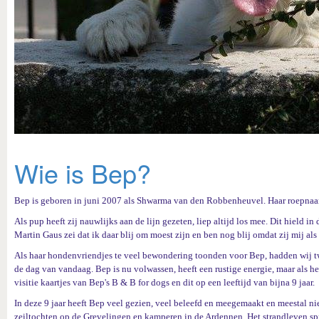
Wie is Bep?
Bep is geboren in juni 2007 als Shwarma van den Robbenheuvel. Haar roepnaam 
Als pup heeft zij nauwlijks aan de lijn gezeten, liep altijd los mee. Dit hield in
Martin Gaus zei dat ik daar blij om moest zijn en ben nog blij omdat zij mij als l
Als haar hondenvriendjes te veel bewondering toonden voor Bep, hadden wij tw
de dag van vandaag. Bep is nu volwassen, heeft een rustige energie, maar als het 
visitie kaartjes van Bep's B & B for dogs en dit op een leeftijd van bijna 9 jaar.
In deze 9 jaar heeft Bep veel gezien, veel beleefd en meegemaakt en meestal ni
zeiltochten op de Grevelingen en kamperen in de Ardennen. Het strandleven spr