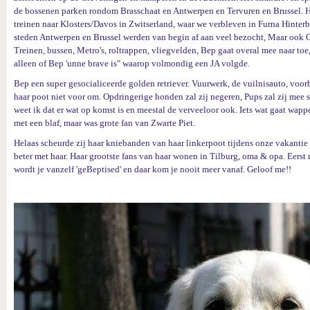
de bossenen parken rondom Brasschaat en Antwerpen en Tervuren en Brussel. Het
treinen naar Klosters/Davos in Zwitserland, waar we verbleven in Furna Hinte
steden Antwerpen en Brussel werden van begin af aan veel bezocht, Maar ook 
Treinen, bussen, Metro's, roltrappen, vliegvelden, Bep gaat overal mee naar to
alleen of Bep 'unne brave is" waarop volmondig een JA volgde.
Bep een super gesocialiceerde golden retriever. Vuurwerk, de vuilnisauto, voor
haar poot niet voor om. Opdringerige honden zal zij negeren, Pups zal zij mee 
weet ik dat er wat op komst is en meestal de verveeloor ook. Iets wat gaat wappe
met een blaf, maar was grote fan van Zwarte Piet.
Helaas scheurde zij haar kniebanden van haar linkerpoot tijdens onze vakantie
beter met haar. Haar grootste fans van haar wonen in Tilburg, oma & opa. Eers
wordt je vanzelf 'geBeptised' en daar kom je nooit meer vanaf. Geloof me!!