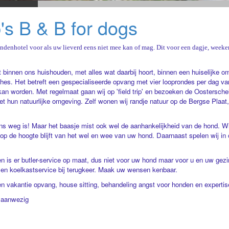
's B & B for dogs
ondenhotel voor als uw lieverd eens niet mee kan of mag. Dit voor een dagje, weeke
 binnen ons huishouden, met alles wat daarbij hoort, binnen een huiselijke 
ches. Het betreft een gespecialiseerde opvang met vier looprondes per dag van
worden. Met regelmaat gaan wij op 'field trip' en bezoeken de Oosterschel
t hun natuurlijke omgeving. Zelf wonen wij randje natuur op de Bergse Plaa
eens weg is! Maar het baasje mist ook wel de aanhankelijkheid van de hond. W
 op de hoogte blijft van het wel en wee van uw hond. Daarnaast spelen wij in
 is er butler-service op maat, dus niet voor uw hond maar voor u en uw gezin
g en koelkastservice bij terugkeer. Maak uw wensen kenbaar.
 en vakantie opvang, house sitting, behandeling angst voor honden en expertis
 aanwezig