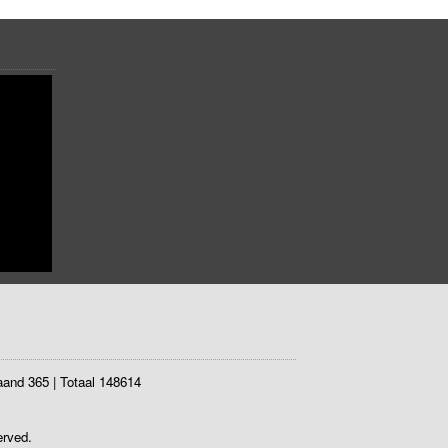
and 365
|
Totaal 148614
erved.